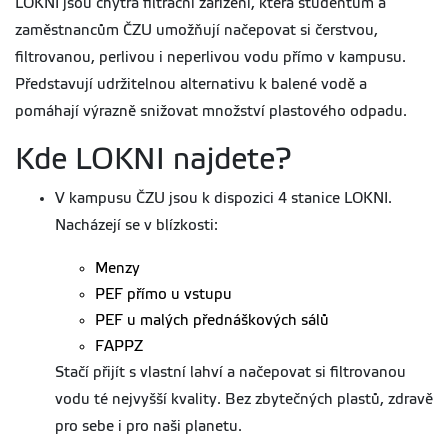
LOKNI jsou chytrá filtrační zařízení, která studentům a
zaměstnancům ČZU umožňují načepovat si čerstvou,
filtrovanou, perlivou i neperlivou vodu přímo v kampusu.
Představují udržitelnou alternativu k balené vodě a
pomáhají výrazně snižovat množství plastového odpadu.
Kde LOKNI najdete?
V kampusu ČZU jsou k dispozici 4 stanice LOKNI.
Nacházejí se v blízkosti:
Menzy
PEF přímo u vstupu
PEF u malých přednáškových sálů
FAPPZ
Stačí přijít s vlastní lahví a načepovat si filtrovanou
vodu té nejvyšší kvality. Bez zbytečných plastů, zdravě
pro sebe i pro naši planetu.