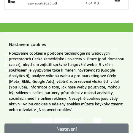
czu-report-2025.pdf
4.64 MB
Nastavení cookies
Materiály umístěné na tomto webu mohou být publikovány pouze se
Používáme cookies a podobné technologie na webových
souhlasem ČZU.
prezentacích České zemědělské univerzity v Praze (pod doménou
Informace o zpracování a ochraně osobních údajů na ČZU v Praze
.
czu.cz), abychom zajistili správné fungování webu. S vaším
© 2026 Česká zemědělská univerzita v Praze
Všechna práva vyhrazena
souhlasem je využíváme také k měření návštěvnosti (Google
Analytics 4), analýze výkonu webu a pro marketingové účely
Nastavení cookies
(Meta, Sklik, Google Ads), včetně zobrazování vložených videí
(YouTube). Informace o tom, jak naše weby používáte, mohou
být sdíleny s našimi partnery působícími v oblasti analytiky,
sociálních médií a online reklamy. Nezbytné cookies jsou vždy
aktivní. Volbu cookies a udělený souhlas můžete kdykoliv změnit
nebo odvolat v „Nastavení cookies“.
Nastavení