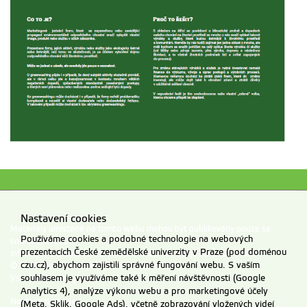
Nastavení cookies
Materiály umístěné na tomto webu mohou být publikovány pouze se
Používáme cookies a podobné technologie na webových
souhlasem ČZU.
prezentacích České zemědělské univerzity v Praze (pod doménou
Informace o zpracování a ochraně osobních údajů na ČZU v Praze
.
czu.cz), abychom zajistili správné fungování webu. S vaším
© 2026 Česká zemědělská univerzita v Praze
Všechna práva vyhrazena
souhlasem je využíváme také k měření návštěvnosti (Google
Analytics 4), analýze výkonu webu a pro marketingové účely
Nastavení cookies
(Meta, Sklik, Google Ads), včetně zobrazování vložených videí