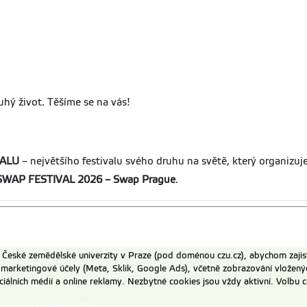
.
uhý život. Těšíme se na vás!
VALU
– největšího festivalu svého druhu na světě, který organizuj
SWAP FESTIVAL 2026 – Swap Prague
.
eské zemědělské univerzity v Praze (pod doménou czu.cz), abychom zajist
 marketingové účely (Meta, Sklik, Google Ads), včetně zobrazování vložený
ociálních médií a online reklamy. Nezbytné cookies jsou vždy aktivní. Volb